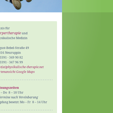
xis für
rpertherapie
und
sikalische Medizin
ust-Bebel-Straße 49
816 Neuruppin
3391 · 349 90 82
3391 · 347 96 99
t(at)physikalische-therapie.net
rtenansicht Google Maps
fnungszeiten
– Do 8 – 18 Uhr
Termine nach Vereinbarung
fang besetzt: Mo – Fr 8 – 14 Uhr