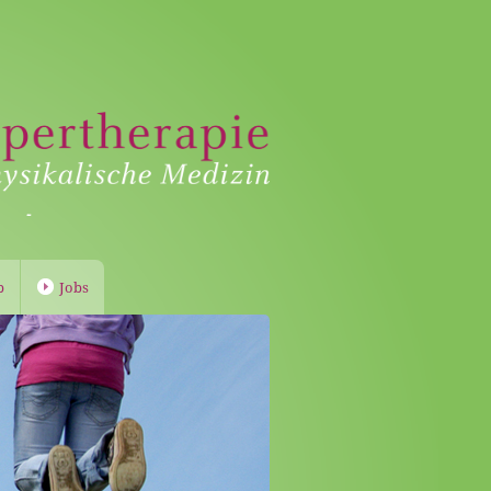
b
Jobs