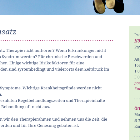
nsatz
Pra
Kö
Phy
otz Therapie nicht aufhören? Wenn Erkrankungen nicht
 Syndrom werden? Für chronische Beschwerden und
Aug
hen. Einige wichtige Risikofaktoren für eine
16
den sind systembedingt und vielerorts dem Zeitdruck im
T 0
F 0
pos
 Symptome. Wichtige Krankheitsgründe werden nicht
Ka
.
ezahlten Regelbehandlungszeiten und Therapieinhalte
 Behandlung oft nicht aus.
Öf
Mo 
 wir den Therapierahmen und nehmen uns die Zeit, die
& 
erden und für Ihre Genesung geboten ist.
Emp