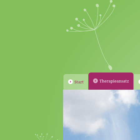
Therapieansatz
Start